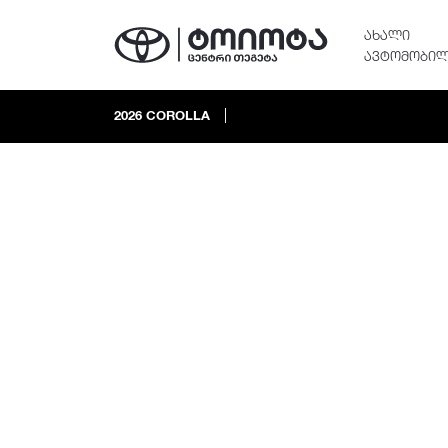
ᲐᲮᲐᲚᲘ
ᲐᲕᲢᲝᲛᲝᲑᲘᲚ
2026
COROLLA