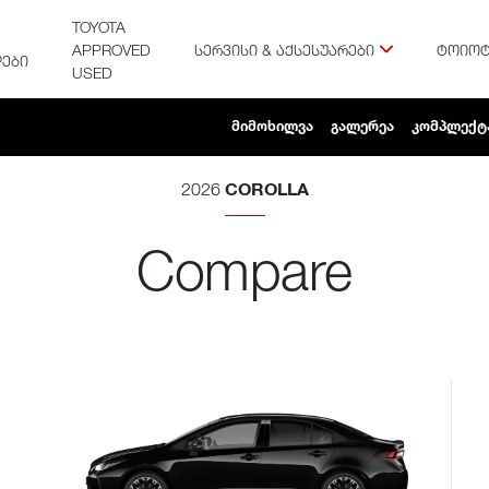
TOYOTA
APPROVED
ᲡᲔᲠᲕᲘᲡᲘ & ᲐᲥᲡᲔᲡᲣᲐᲠᲔᲑᲘ
ᲢᲝᲘᲝᲢ
ᲔᲑᲘ
USED
ᲛᲘᲛᲝᲮᲘᲚᲕᲐ
ᲒᲐᲚᲔᲠᲔᲐ
ᲙᲝᲛᲞᲚᲔᲥᲢ
COROLLA
2026
Compare