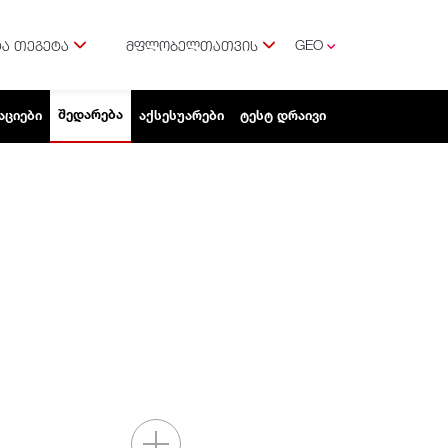
GEO
Ა ᲗᲔᲒᲔᲢᲐ
ᲛᲤᲚᲝᲑᲔᲚᲗᲐᲗᲕᲘᲡ
ENG
ᲨᲔᲓᲐᲠᲔᲑᲐ
ᲐᲪᲘᲔᲑᲘ
ᲐᲥᲡᲔᲡᲣᲐᲠᲔᲑᲘ
ᲢᲔᲡᲢ ᲓᲠᲐᲘᲕᲘ