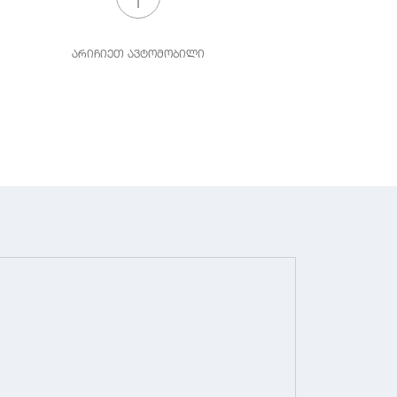
არიჩიეთ ავტომობილი