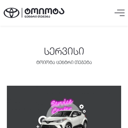
ᲡᲔᲠᲕᲘᲡᲘ
ტოიოტა ცენტრი თეგეტა