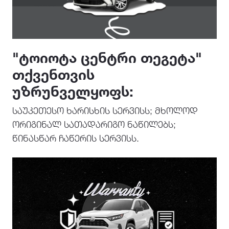
"ᲢᲝᲘᲝᲢᲐ ᲪᲔᲜᲢᲠᲘ ᲗᲔᲒᲔᲢᲐ"
ᲗᲥᲕᲔᲜᲗᲕᲘᲡ
ᲣᲖᲠᲣᲜᲕᲔᲚᲧᲝᲤᲡ:
საუკეთესო ხარისხის სერვისს; მხოლოდ
ორიგინალ სათადარიგო ნაწილებს;
წინასწარ ჩაწერის სერვისს.