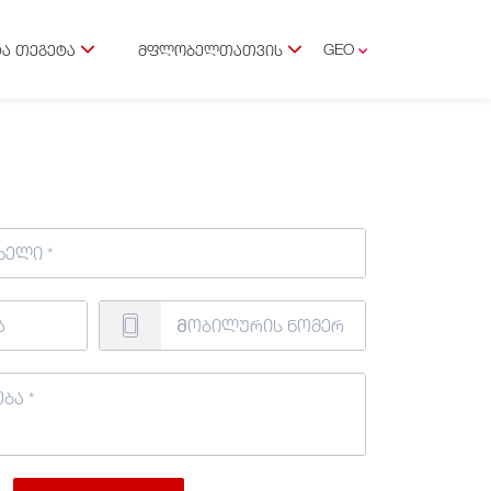
GEO
Ა ᲗᲔᲒᲔᲢᲐ
ᲛᲤᲚᲝᲑᲔᲚᲗᲐᲗᲕᲘᲡ
ENG