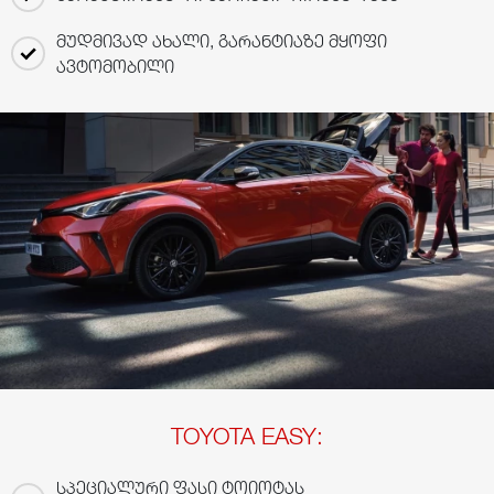
მუდმივად ახალი, გარანტიაზე მყოფი
ავტომობილი
TOYOTA EASY:
სპეციალური ფასი ტოიოტას