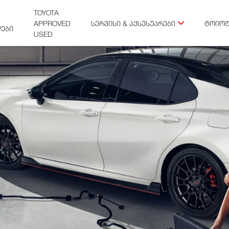
TOYOTA
APPROVED
ᲡᲔᲠᲕᲘᲡᲘ & ᲐᲥᲡᲔᲡᲣᲐᲠᲔᲑᲘ
ᲢᲝᲘᲝᲢ
ᲔᲑᲘ
USED