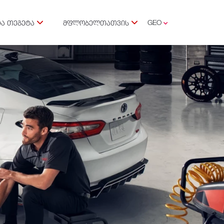
GEO
Ა ᲗᲔᲒᲔᲢᲐ
ᲛᲤᲚᲝᲑᲔᲚᲗᲐᲗᲕᲘᲡ
ENG