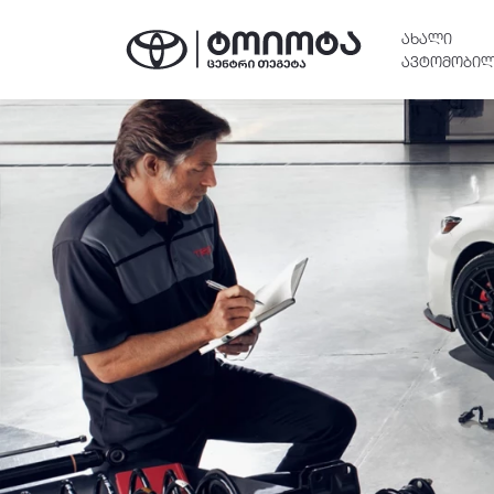
ᲐᲮᲐᲚᲘ
ᲐᲕᲢᲝᲛᲝᲑᲘᲚ