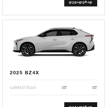
დეტალურად
2025 BZ4X
საწყისი ფასი:
0₾
0₾
დეტალურად