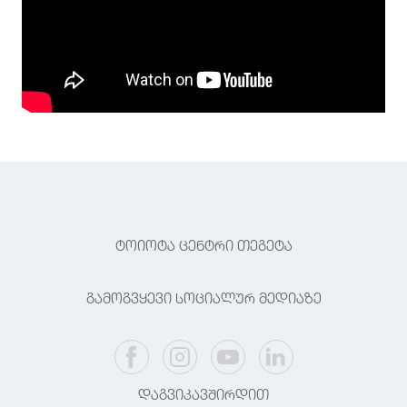
ტოიოტა ცენტრი თეგეტა
გამოგვყევი სოციალურ მედიაზე
დაგვიკავშირდით