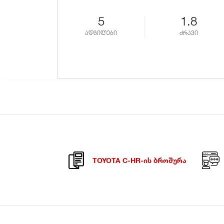
5
1.8
ადგილები
ძრავი
TOYOTA C-HR-ᲘᲡ ᲑᲠᲝᲨᲣᲠᲐ