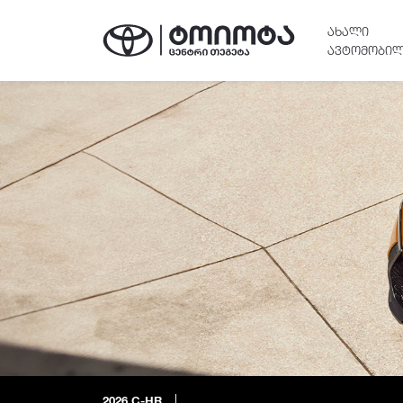
ᲐᲮᲐᲚᲘ
ᲐᲕᲢᲝᲛᲝᲑᲘᲚ
2026
C-HR