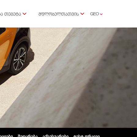
GEO
Ა ᲗᲔᲒᲔᲢᲐ
ᲛᲤᲚᲝᲑᲔᲚᲗᲐᲗᲕᲘᲡ
ENG
ᲐᲪᲘᲔᲑᲘ
ᲨᲔᲓᲐᲠᲔᲑᲐ
ᲐᲥᲡᲔᲡᲣᲐᲠᲔᲑᲘ
ᲢᲔᲡᲢ ᲓᲠᲐᲘᲕᲘ