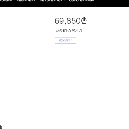
69,850₾
საწყისი ფასი
ᲰᲘᲑᲠᲘᲓᲘ