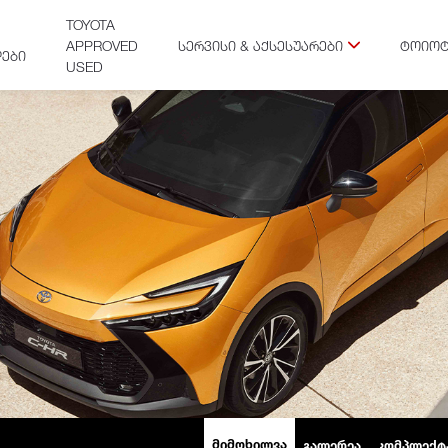
TOYOTA
APPROVED
ᲡᲔᲠᲕᲘᲡᲘ & ᲐᲥᲡᲔᲡᲣᲐᲠᲔᲑᲘ
ᲢᲝᲘᲝᲢ
ᲔᲑᲘ
USED
ᲛᲘᲛᲝᲮᲘᲚᲕᲐ
ᲒᲐᲚᲔᲠᲔᲐ
ᲙᲝᲛᲞᲚᲔᲥᲢ