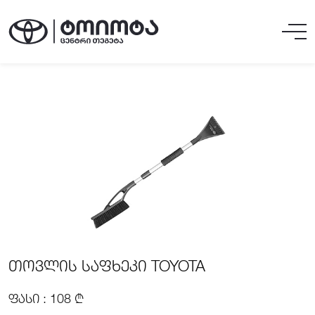
ᲗᲝᲕᲚᲘᲡ ᲡᲐᲤᲮᲔᲙᲘ TOYOTA
ᲤᲐᲡᲘ : 108 ₾