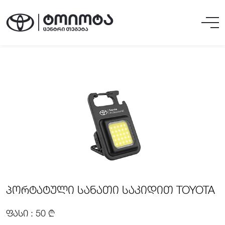
ᲞᲝᲠᲢᲐᲢᲣᲚᲘ ᲡᲐᲜᲐᲗᲘ ᲡᲐᲙᲘᲓᲘᲗ TOYOTA
ᲤᲐᲡᲘ : 50 ₾