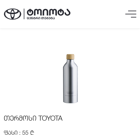
ᲗᲔᲠᲛᲝᲡᲘ TOYOTA
ᲤᲐᲡᲘ : 55 ₾