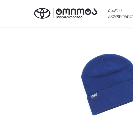
ᲐᲮᲐᲚᲘ
ᲐᲕᲢᲝᲛᲝᲑᲘᲚ