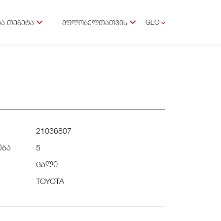
GEO
Ა ᲗᲔᲒᲔᲢᲐ
ᲛᲤᲚᲝᲑᲔᲚᲗᲐᲗᲕᲘᲡ
ENG
21036807
ობა
5
ცალი
TOYOTA