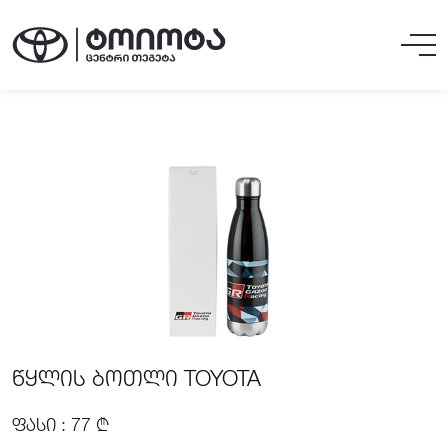
ᲬᲧᲚᲘᲡ ᲑᲝᲗᲚᲘ TOYOTA
ᲤᲐᲡᲘ : 77 ₾