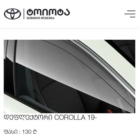
ᲓᲔᲤᲚᲔᲥᲢᲝᲠᲘ COROLLA 19-
ᲤᲐᲡᲘ : 130 ₾