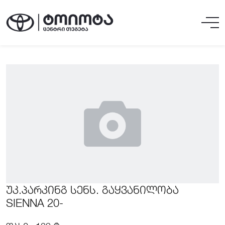
ᲣᲙ.ᲞᲐᲠᲙᲘᲜᲒ ᲡᲔᲜᲡ. ᲒᲐᲧᲕᲐᲜᲘᲚᲝᲑᲐ
SIENNA 20-