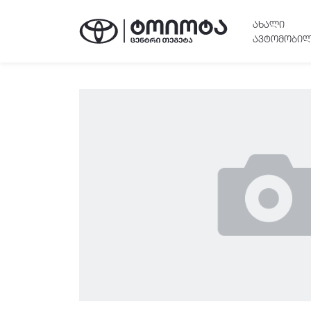
ᲐᲮᲐᲚᲘ
ᲐᲕᲢᲝᲛᲝᲑᲘᲚ