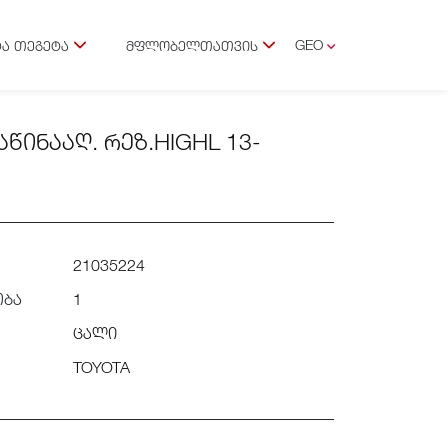
GEO
Ა ᲗᲔᲒᲔᲢᲐ
ᲛᲤᲚᲝᲑᲔᲚᲗᲐᲗᲕᲘᲡ
ENG
ᲡᲐᲬᲘᲜᲐᲐᲦ. ᲠᲔᲖ.HIGHL 13-
21035224
ობა
1
ცალი
TOYOTA