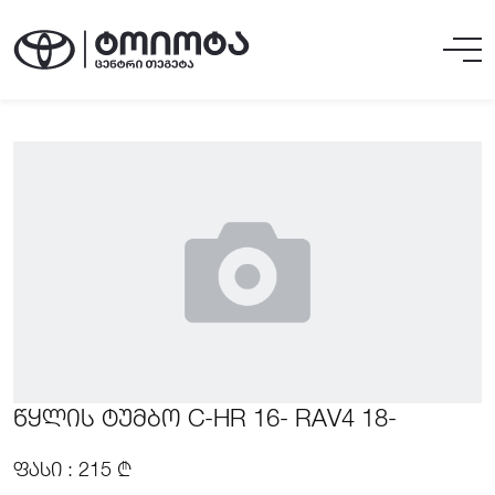
ᲬᲧᲚᲘᲡ ᲢᲣᲛᲑᲝ C-HR 16- RAV4 18-
ᲤᲐᲡᲘ : 215 ₾