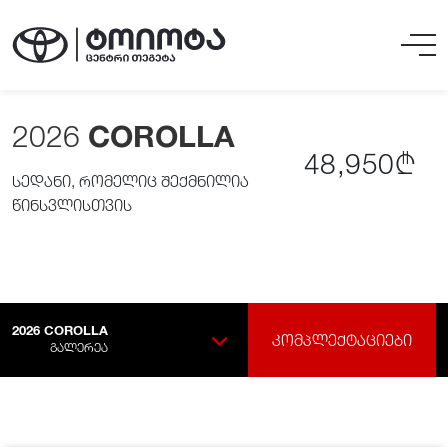
2026
COROLLA
48,950₾
სედანი, რომელიც შექმნილია
წინსვლისთვის
2026
COROLLA
ᲙᲝᲛᲞᲚᲔᲥᲢᲐᲪᲘᲔᲑᲘ
ᲒᲐᲚᲔᲠᲔᲐ