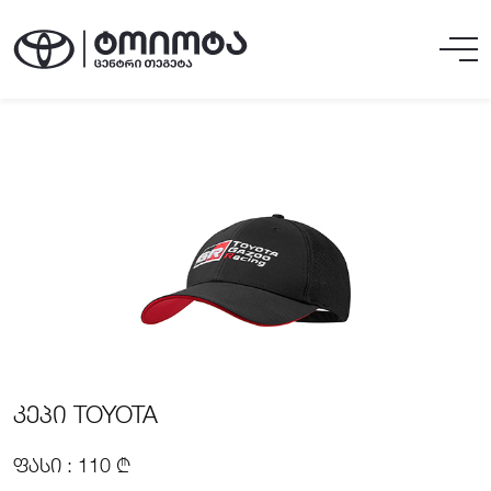
ᲙᲔᲞᲘ TOYOTA
ᲤᲐᲡᲘ : 110 ₾