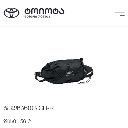
ᲬᲔᲚᲩᲐᲜᲗᲐ CH-R
ᲤᲐᲡᲘ : 56 ₾